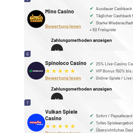
Ausdauer Cashback 
Mino Casino
Täglicher Cashback 
Starke Wiederauflad
Bewertung lesen
+ 50 Freispiele
Zahlungsmethoden anzeigen
6
Spinoloco Casino
25% Live-Casino C
VIP Bonus 150% bis
Bewertung lesen
Online-Spiele / Live 
Zahlungsmethoden anzeigen
7
Vulkan Spiele
Sofort / Paysafecar
Casino
Tolles Spieleangebot
Übersichtliches Des
Bewertung lesen