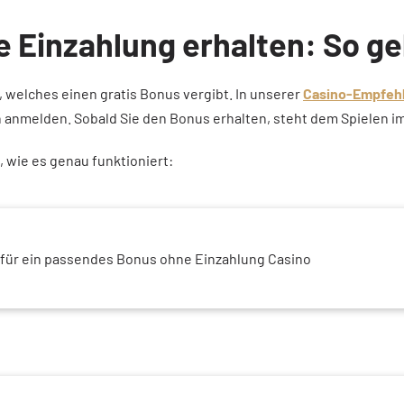
 Einzahlung erhalten: So ge
, welches einen gratis Bonus vergibt. In unserer
Casino-Empfehl
 anmelden. Sobald Sie den Bonus erhalten, steht dem Spielen i
, wie es genau funktioniert:
 für ein passendes Bonus ohne Einzahlung Casino