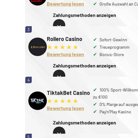
Bewertung lesen
Große Auswahl an C
Zahlungsmethoden anzeigen
3
Rollero Casino
Sofort-Gewinn
Treueprogramm
Bewertung lesen
Bonus-Store
Zahlungsmethoden anzeigen
4
100% Sport-Willko
TiktakBet Casino
zu €100
0% Marge auf ausgew
Bewertung lesen
Pay'n'Play Kasino
Zahlungsmethoden anzeigen
5