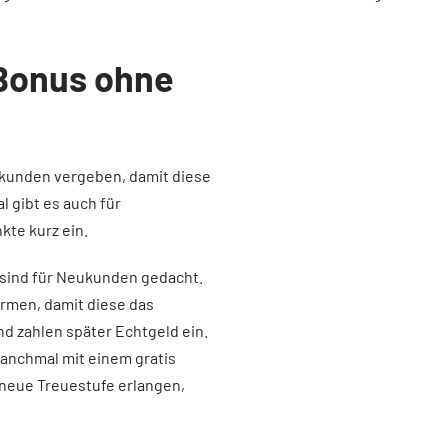
 Bonus ohne
ukunden vergeben, damit diese
 gibt es auch für
kte kurz ein.
 sind für Neukunden gedacht.
ormen, damit diese das
nd zahlen später Echtgeld ein.
nchmal mit einem gratis
 neue Treuestufe erlangen,