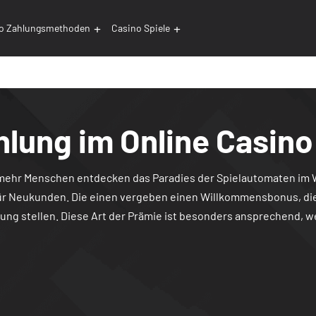
o Zahlungsmethoden
Casino Spiele
lung im Online Casino
hr Menschen entdecken das Paradies der Spielautomaten im Web
für Neukunden. Die einen vergeben einen Willkommensbonus, die
ung stellen. Diese Art der Prämie ist besonders ansprechend, we