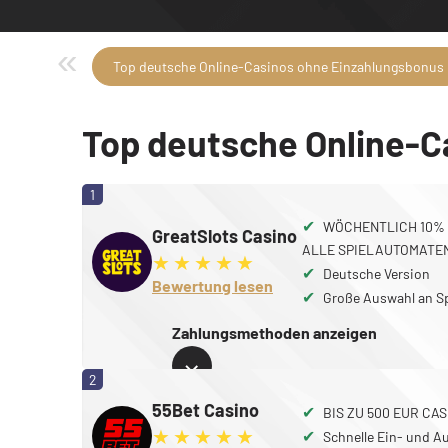
«
Top deutsche Online-Casinos ohne Einzahlungsbonus
Top deutsche Online-C
1
WÖCHENTLICH 10%
GreatSlots Casino
ALLE SPIELAUTOMATE
Deutsche Version
Bewertung lesen
Große Auswahl an S
Zahlungsmethoden anzeigen
2
55Bet Casino
BIS ZU 500 EUR CA
Schnelle Ein- und A