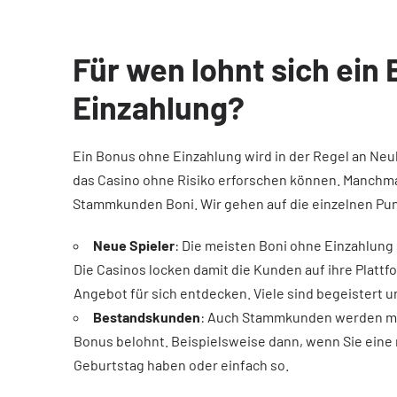
Für wen lohnt sich ein
Einzahlung?
Ein Bonus ohne Einzahlung wird in der Regel an Ne
das Casino ohne Risiko erforschen können. Manchmal
Stammkunden Boni. Wir gehen auf die einzelnen Pun
Neue Spieler
: Die meisten Boni ohne Einzahlung
Die Casinos locken damit die Kunden auf ihre Plattf
Angebot für sich entdecken. Viele sind begeistert u
Bestandskunden
: Auch Stammkunden werden ma
Bonus belohnt. Beispielsweise dann, wenn Sie eine
Geburtstag haben oder einfach so.