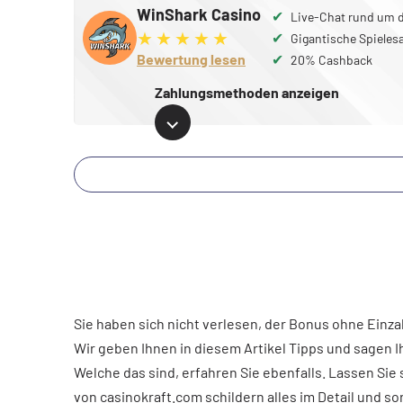
WinShark Casino
Live-Chat rund um d
Gigantische Spiele
Bewertung lesen
20% Cashback
Zahlungsmethoden anzeigen
Sie haben sich nicht verlesen, der Bonus ohne Einz
Wir geben Ihnen in diesem Artikel Tipps und sagen
Welche das sind, erfahren Sie ebenfalls. Lassen Sie
von casinokraft.com schildern alles im Detail und 