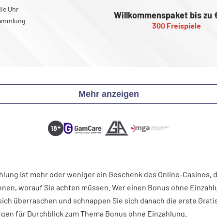
ie Uhr
Willkommenspaket bis zu
sammlung
300 Freispiele
Zahlungsmethoden
Mehr se
Mehr anzeigen
ahlung ist mehr oder weniger ein Geschenk des Online-Casinos, d
 Ihnen, worauf Sie achten müssen. Wer einen Bonus ohne Einzah
 sich überraschen und schnappen Sie sich danach die erste Gratis
sorgen für Durchblick zum Thema Bonus ohne Einzahlung.