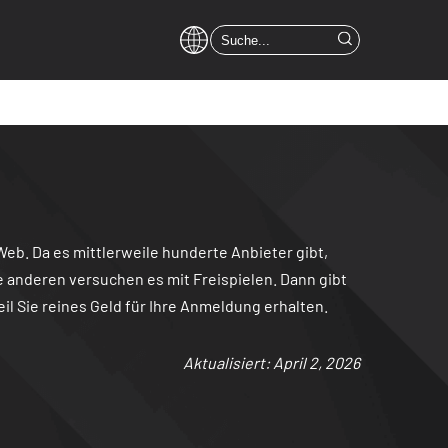
. Da es mittlerweile hunderte Anbieter gibt,
 anderen versuchen es mit Freispielen. Dann gibt
il Sie reines Geld für Ihre Anmeldung erhalten.
Aktualisiert: April 2, 2026