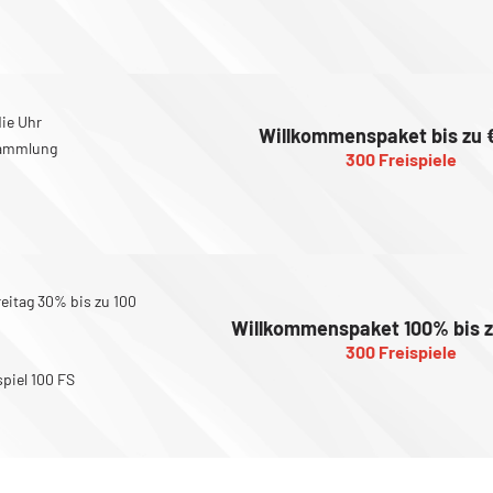
Zahlungsmethoden
ie Uhr
Willkommenspaket bis zu
sammlung
300 Freispiele
Zahlungsmethoden
Mehr se
itag 30% bis zu 100
Willkommenspaket 100% bis z
300 Freispiele
piel 100 FS
Zahlungsmethoden
Mehr se