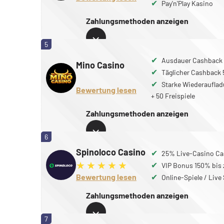
Pay'n'Play Kasino
Zahlungsmethoden anzeigen
5
Ausdauer Cashback 
Mino Casino
Täglicher Cashback 
Starke Wiederauflad
Bewertung lesen
+ 50 Freispiele
Zahlungsmethoden anzeigen
6
Spinoloco Casino
25% Live-Casino C
VIP Bonus 150% bis
Bewertung lesen
Online-Spiele / Live 
Zahlungsmethoden anzeigen
7