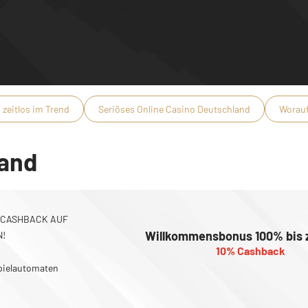
 zeitlos im Trend
Seriöses Online Casino Deutschland
Worauf
land
 CASHBACK AUF
Willkommensbonus 100% bis 
N!
10% Cashback
pielautomaten
Zahlungsmethoden