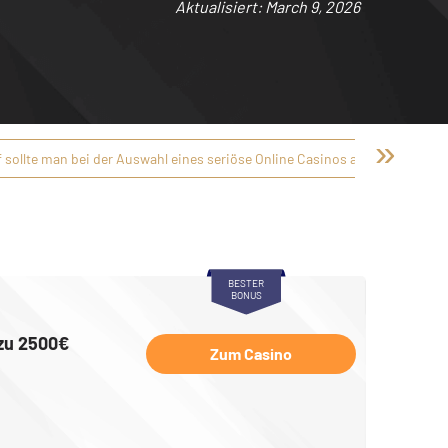
Aktualisiert: March 9, 2026
»
 sollte man bei der Auswahl eines seriöse Online Casinos achten?
T
BESTER
BONUS
zu 2500€
Zum Casino