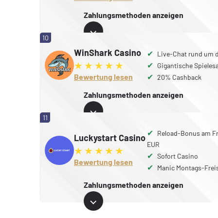
Zahlungsmethoden anzeigen
10
WinShark Casino
Live-Chat rund um d
Gigantische Spiele
Bewertung lesen
20% Cashback
Zahlungsmethoden anzeigen
11
Reload-Bonus am Fre
Luckystart Casino
EUR
Sofort Casino
Bewertung lesen
Manic Montags-Freis
Zahlungsmethoden anzeigen