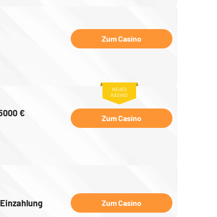
Zum Casino
NEUES
hen
KASINO
 5000 €
Zum Casino
hen
 Einzahlung
Zum Casino