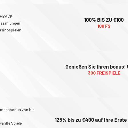
SHBACK
100% BIS ZU €100
uszahlungen
100 FS
asinospielen
Zahlungsmethoden
Mehr se
Genießen Sie Ihren bonus!
300 FREISPIELE
Zahlungsmethoden
Mehr se
mmensbonus von bis
125% bis zu €400 auf Ihre Erste
ählte Spiele