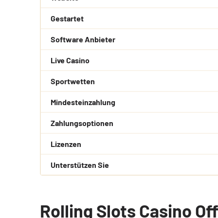
Gestartet
Software Anbieter
Live Casino
Sportwetten
Mindesteinzahlung
Zahlungsoptionen
Lizenzen
Unterstützen Sie
Rolling Slots Casino Of