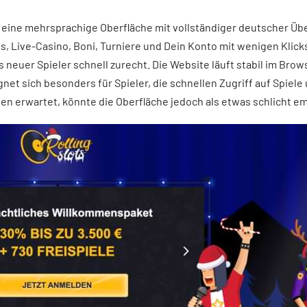
et eine mehrsprachige Oberfläche mit vollständiger deutscher Übe
s, Live-Casino, Boni, Turniere und Dein Konto mit wenigen Klicks.
neuer Spieler schnell zurecht. Die Website läuft stabil im Brows
eignet sich besonders für Spieler, die schnellen Zugriff auf Spie
nen erwartet, könnte die Oberfläche jedoch als etwas schlicht e