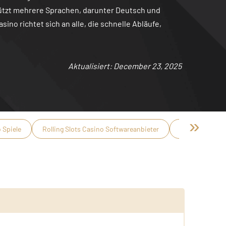
ützt mehrere Sprachen, darunter Deutsch und
no richtet sich an alle, die schnelle Abläufe,
Aktualisiert: December 23, 2025
»
 Spiele
Rolling Slots Casino Softwareanbieter
Rolling Slots 