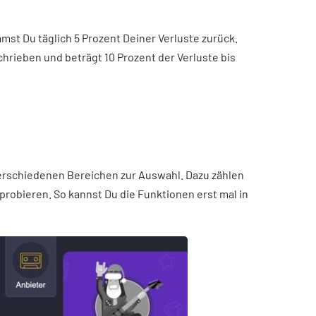
mmst Du täglich 5 Prozent Deiner Verluste zurück.
chrieben und beträgt 10 Prozent der Verluste bis
s verschiedenen Bereichen zur Auswahl. Dazu zählen
probieren. So kannst Du die Funktionen erst mal in