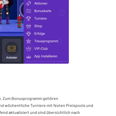
menü. Zum Bonusprogramm gehören
d wöchentliche Turniere mit festen Preispools und
nd aktualisiert und sind übersichtlich nach