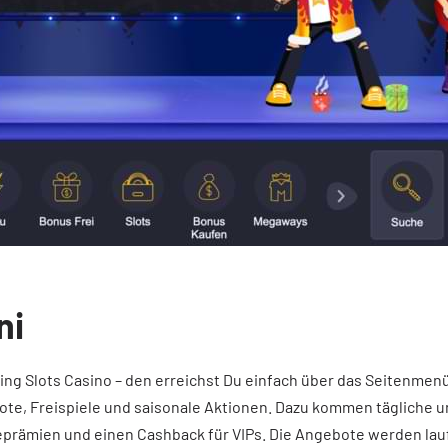
ni
olling Slots Casino – den erreichst Du einfach über das Seiten
, Freispiele und saisonale Aktionen. Dazu kommen tägliche un
rämien und einen Cashback für VIPs. Die Angebote werden laufe