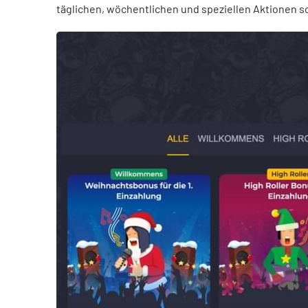
täglichen, wöchentlichen und speziellen Aktionen sor