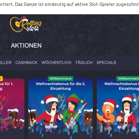
tiert. Das Ganze ist eindeutig auf aktive Slot-Spieler zugeschni