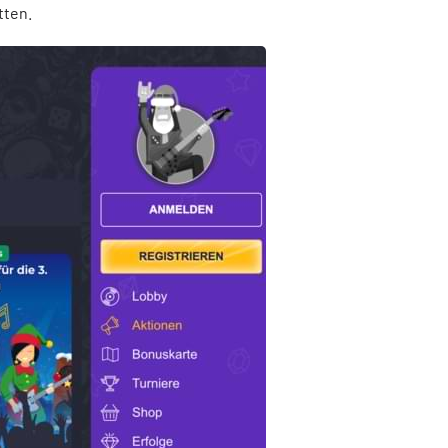
tten.