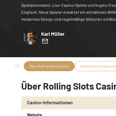
Spielautomaten, Live-Casino-Spiele und krypto-fre
Englisch. Neue Spieler erwartet ein attraktives Will
modernes Design und regelmäßige Aktionen schätzen.
Karl Müller
«
Über Rolling Slots Casino
Rolling Slots Casino Of
Über Rolling Slots Casi
Casino-Informationen
Website