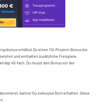
lungsbonus erhältst Du einen 110-Prozent-Bonus bis
elohnt und enthalten zusätzliche Freispiele.
eträgt 45-fach. Du musst den Bonus vor der
 abonnierst, kannst Du exklusive Boni erhalten. Diese
en.