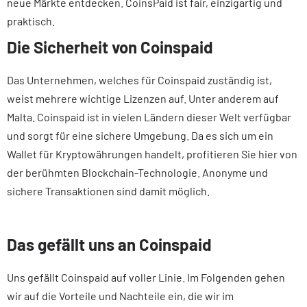
neue Märkte entdecken. CoinsPaid ist fair, einzigartig und
praktisch.
Die Sicherheit von Coinspaid
Das Unternehmen, welches für Coinspaid zuständig ist,
weist mehrere wichtige Lizenzen auf. Unter anderem auf
Malta. Coinspaid ist in vielen Ländern dieser Welt verfügbar
und sorgt für eine sichere Umgebung. Da es sich um ein
Wallet für Kryptowährungen handelt, profitieren Sie hier von
der berühmten Blockchain-Technologie. Anonyme und
sichere Transaktionen sind damit möglich.
Das gefällt uns an Coinspaid
Uns gefällt Coinspaid auf voller Linie. Im Folgenden gehen
wir auf die Vorteile und Nachteile ein, die wir im