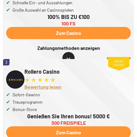
Schnelle Ein- und Auszahlungen
Große Auswahl an Casinospielen
100% BIS ZU €100
100 FS
Zum Casino
Zahlungsmethoden anzeigen
Zahlungsmethoden
NEUES
3
KASINO
Mehr sehen
Rollero Casino
Bewertung lesen
Sofort-Gewinn
Treueprogramm
Bonus-Store
Genießen Sie Ihren bonus! 5000 €
300 FREISPIELE
Zum Casino