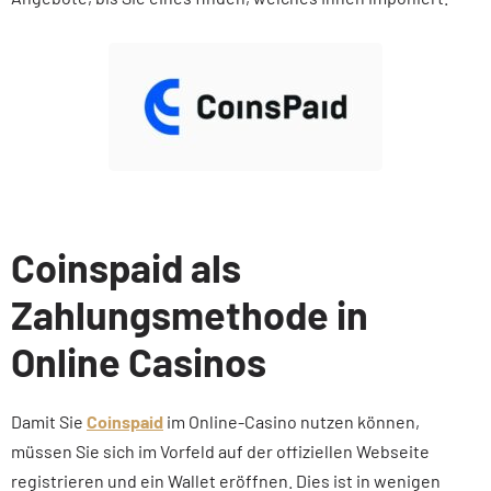
Coinspaid als
Zahlungsmethode in
Online Casinos
Damit Sie
Coinspaid
im Online-Casino nutzen können,
müssen Sie sich im Vorfeld auf der offiziellen Webseite
registrieren und ein Wallet eröffnen. Dies ist in wenigen