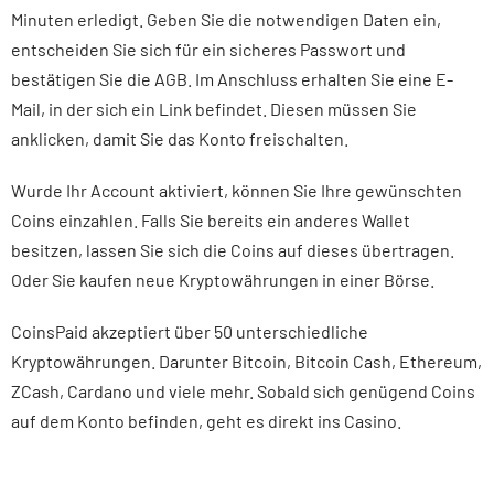
Minuten erledigt. Geben Sie die notwendigen Daten ein,
entscheiden Sie sich für ein sicheres Passwort und
bestätigen Sie die AGB. Im Anschluss erhalten Sie eine E-
Mail, in der sich ein Link befindet. Diesen müssen Sie
anklicken, damit Sie das Konto freischalten.
Wurde Ihr Account aktiviert, können Sie Ihre gewünschten
Coins einzahlen. Falls Sie bereits ein anderes Wallet
besitzen, lassen Sie sich die Coins auf dieses übertragen.
Oder Sie kaufen neue Kryptowährungen in einer Börse.
CoinsPaid akzeptiert über 50 unterschiedliche
Kryptowährungen. Darunter Bitcoin, Bitcoin Cash, Ethereum,
ZCash, Cardano und viele mehr. Sobald sich genügend Coins
auf dem Konto befinden, geht es direkt ins Casino.