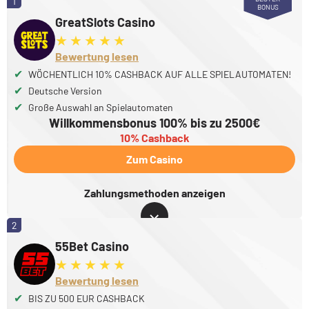
1
BONUS
GreatSlots Casino
Bewertung lesen
WÖCHENTLICH 10% CASHBACK AUF ALLE SPIELAUTOMATEN!
Deutsche Version
Große Auswahl an Spielautomaten
Willkommensbonus 100% bis zu 2500€
10% Cashback
Zum Casino
Zahlungsmethoden anzeigen
Zahlungsmethoden
2
55Bet Casino
Bewertung lesen
BIS ZU 500 EUR CASHBACK