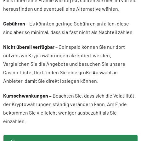
Falls Ihnen eine Prämie wichtig ist, sollten Sie dies im Vorfeld
herausfinden und eventuell eine Alternative wählen.
Gebühren
– Es könnten geringe Gebühren anfallen, diese
sind aber so minimal, dass sie fast nicht als Nachteil zählen.
Nicht überall verfügbar
– Coinspaid können Sie nur dort
nutzen, wo Kryptowährungen akzeptiert werden.
Vergleichen Sie die Angebote und besuchen Sie unsere
Casino-Liste. Dort finden Sie eine große Auswahl an
Anbieter, damit Sie direkt loslegen können.
Kursschwankungen –
Beachten Sie, dass sich die Volatilität
der Kryptowährungen ständig verändern kann. Am Ende
bekommen Sie vielleicht weniger ausbezahlt als Sie
einzahlen.