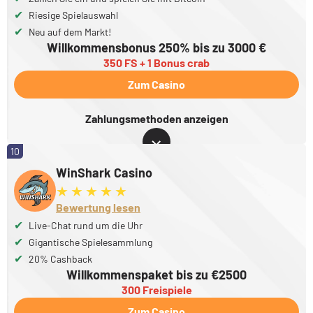
Riesige Spielauswahl
Neu auf dem Markt!
Willkommensbonus 250% bis zu 3000 €
350 FS + 1 Bonus crab
Zum Casino
Zahlungsmethoden anzeigen
Zahlungsmethoden
10
WinShark Casino
Bewertung lesen
Live-Chat rund um die Uhr
Gigantische Spielesammlung
20% Cashback
Willkommenspaket bis zu €2500
300 Freispiele
Zum Casino