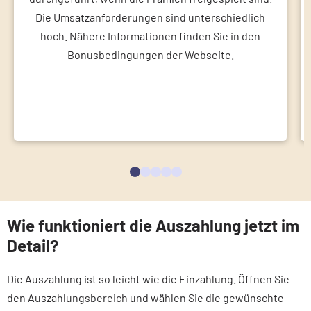
Die Umsatzanforderungen sind unterschiedlich
hoch. Nähere Informationen finden Sie in den
Bonusbedingungen der Webseite.
Wie funktioniert die Auszahlung jetzt im
Detail?
Die Auszahlung ist so leicht wie die Einzahlung. Öffnen Sie
den Auszahlungsbereich und wählen Sie die gewünschte