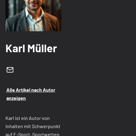
Karl Müller
Alle Artikel nach Autor
anzeigen
Karl ist ein Autor von
Inhalten mit Schwerpunkt
auf E-Sport, Sportwetten