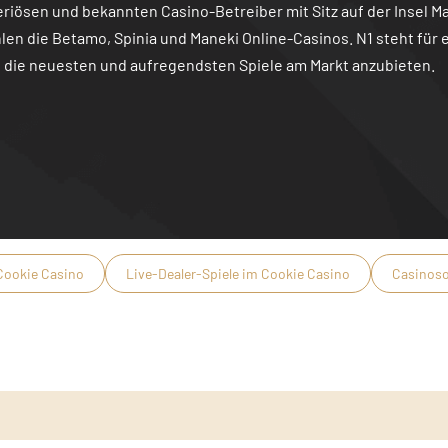
seriösen und bekannten Casino-Betreiber mit Sitz auf der Insel M
en die Betamo, Spinia und Maneki Online-Casinos. N1 steht für 
s die neuesten und aufregendsten Spiele am Markt anzubieten.
Cookie Casino
Live-Dealer-Spiele im Cookie Casino
Casinoso