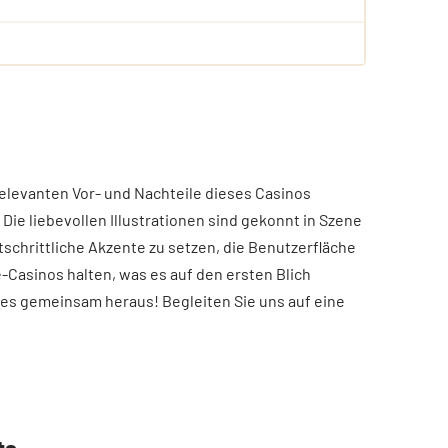
relevanten Vor- und Nachteile dieses Casinos
Die liebevollen Illustrationen sind gekonnt in Szene
tschrittliche Akzente zu setzen, die Benutzerfläche
e-Casinos halten, was es auf den ersten Blich
r es gemeinsam heraus! Begleiten Sie uns auf eine
o