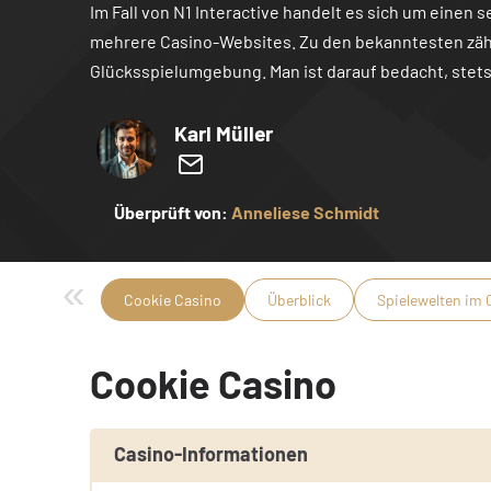
Im Fall von N1 Interactive handelt es sich um einen 
mehrere Casino-Websites. Zu den bekanntesten zähl
Glücksspielumgebung. Man ist darauf bedacht, stet
Karl Müller
Überprüft von:
Anneliese Schmidt
«
Cookie Casino
Überblick
Spielewelten im 
Cookie Casino
Casino-Informationen