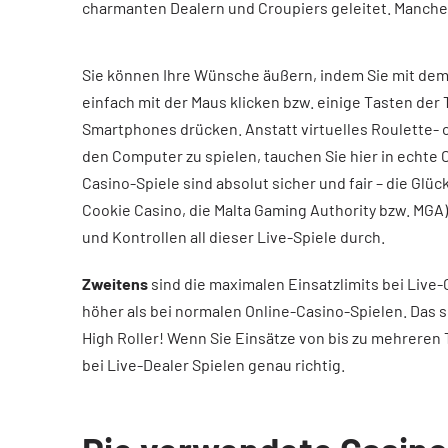
charmanten Dealern und Croupiers geleitet. Manche 
Sie können Ihre Wünsche äußern, indem Sie mit dem
einfach mit der Maus klicken bzw. einige Tasten der
Smartphones drücken. Anstatt virtuelles Roulette- 
den Computer zu spielen, tauchen Sie hier in echte C
Casino-Spiele sind absolut sicher und fair – die Glüc
Cookie Casino, die Malta Gaming Authority bzw. MGA
und Kontrollen all dieser Live-Spiele durch.
Zweitens
sind die maximalen Einsatzlimits bei Live-
höher als bei normalen Online-Casino-Spielen. Das s
High Roller! Wenn Sie Einsätze von bis zu mehreren
bei Live-Dealer Spielen genau richtig.