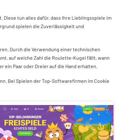
. Diese tun alles dafür, dass Ihre Lieblingsspiele im
ergrund spielen die Zuverlässigkeit und
sieren. Durch die Verwendung einer technischen
mmt, auf welche Zahl die Roulette-Kugel fällt, wann
r ein Paar oder Dreier auf die Hand erhalten.
kann. Bei Spielen der Top-Softwarefirmen im Cookie