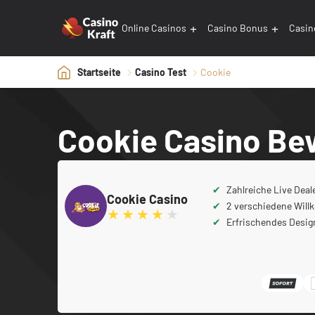
Online Casinos
Casino Bonus
Casin
Startseite
Casino Test
Cookie
Cookie Casino Be
Zahlreiche Live Deale
Cookie Casino
2 verschiedene Wil
Erfrischendes Desig