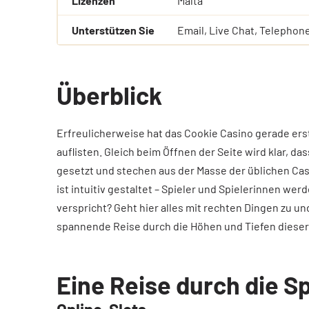
Lizenzen
Malta
Unterstützen Sie
Email, Live Chat, Telephon
Überblick
Erfreulicherweise hat das Cookie Casino gerade erst
auflisten. Gleich beim Öffnen der Seite wird klar, d
gesetzt und stechen aus der Masse der üblichen Casi
ist intuitiv gestaltet – Spieler und Spielerinnen we
verspricht? Geht hier alles mit rechten Dingen zu u
spannende Reise durch die Höhen und Tiefen dieser
Eine Reise durch die S