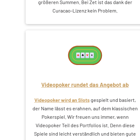
größeren Summen. Bei Zet ist das dank der
Curacao-Lizenz kein Problem.
Videopoker rundet das Angebot ab
Videopoker wird an Slots
gespielt und basiert,
der Name lässt es erahnen, auf dem klassischen
Pokerspiel. Wir freuen uns immer, wenn
Videopoker Teil des Portfolios ist. Denn diese
Spiele sind leicht verständlich und bieten gute