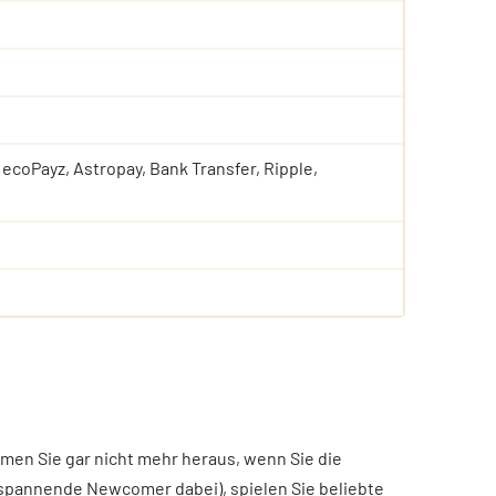
o, ecoPayz, Astropay, Bank Transfer, Ripple,
mmen Sie gar nicht mehr heraus, wenn Sie die
h spannende Newcomer dabei), spielen Sie beliebte