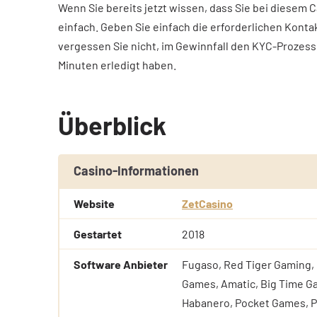
Wenn Sie bereits jetzt wissen, dass Sie bei diesem C
einfach. Geben Sie einfach die erforderlichen Konta
vergessen Sie nicht, im Gewinnfall den KYC-Prozess
Minuten erledigt haben.
Überblick
Casino-Informationen
Website
ZetCasino
Gestartet
2018
Software Anbieter
Fugaso, Red Tiger Gaming, 
Games, Amatic, Big Time Ga
Habanero, Pocket Games, 