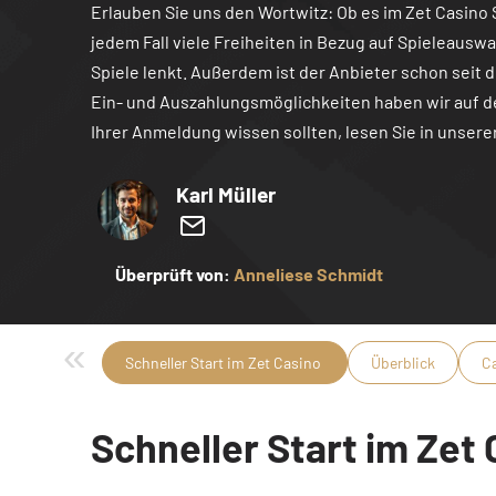
Erlauben Sie uns den Wortwitz: Ob es im Zet Casino S
jedem Fall viele Freiheiten in Bezug auf Spieleausw
Spiele lenkt. Außerdem ist der Anbieter schon seit 
Ein- und Auszahlungsmöglichkeiten haben wir auf den
Ihrer Anmeldung wissen sollten, lesen Sie in unsere
Karl Müller
Überprüft von:
Anneliese Schmidt
«
Schneller Start im Zet Casino
Überblick
C
Schneller Start im Zet