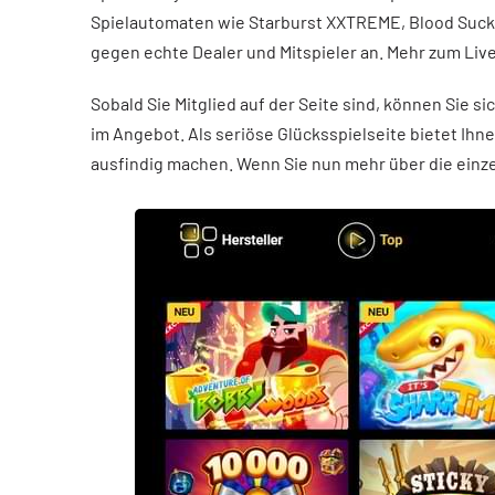
Spielautomaten wie Starburst XXTREME, Blood Sucker
gegen echte Dealer und Mitspieler an. Mehr zum Liv
Sobald Sie Mitglied auf der Seite sind, können Sie s
im Angebot. Als seriöse Glücksspielseite bietet Ihne
ausfindig machen. Wenn Sie nun mehr über die einze