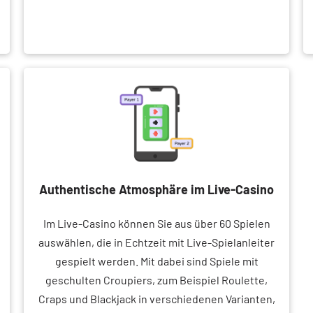
Authentische Atmosphäre im Live-Casino
Im Live-Casino können Sie aus über 60 Spielen
auswählen, die in Echtzeit mit Live-Spielanleiter
gespielt werden. Mit dabei sind Spiele mit
geschulten Croupiers, zum Beispiel Roulette,
Craps und Blackjack in verschiedenen Varianten,