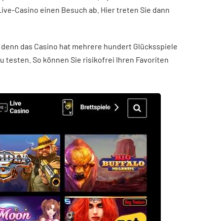
ive-Casino einen Besuch ab. Hier treten Sie dann
ee, denn das Casino hat mehrere hundert Glücksspiele
u testen. So können Sie risikofrei Ihren Favoriten