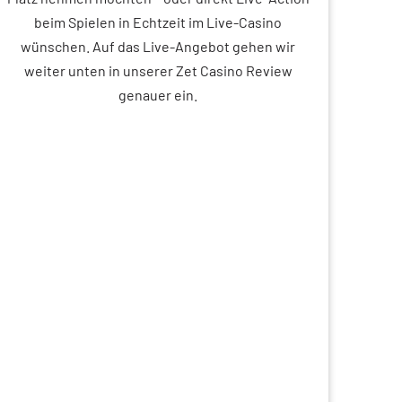
beim Spielen in Echtzeit im Live-Casino
wünschen. Auf das Live-Angebot gehen wir
weiter unten in unserer Zet Casino Review
genauer ein.