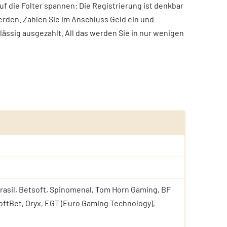
uf die Folter spannen: Die Registrierung ist denkbar
erden. Zahlen Sie im Anschluss Geld ein und
ässig ausgezahlt. All das werden Sie in nur wenigen
drasil, Betsoft, Spinomenal, Tom Horn Gaming, BF
ftBet, Oryx, EGT (Euro Gaming Technology),